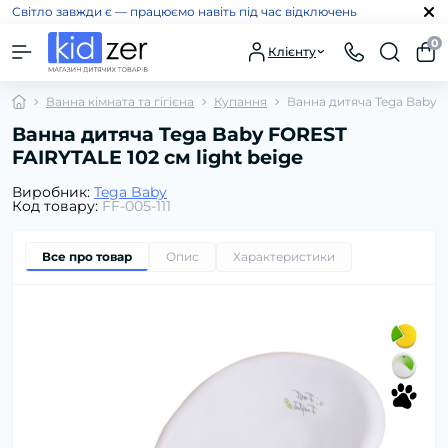
Світло завжди є — працюємо навіть під час відключень
0
Клієнту
Ванна кімната та гігієна
Купання
Ванна дитяча Tega Baby F
Ванна дитяча Tega Baby FOREST
FAIRYTALE 102 см light beige
Виробник:
Tega Baby
Код товару:
FF-005-111
Все про товар
Опис
Характеристики