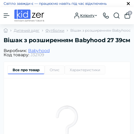
Світло завжди є — працюємо навіть під час відключень
0
Клієнту
Дитячий одяг
Футболки
Вішак з розширенням Babyhood 2
Вішак з розширенням Babyhood 27 39см
Виробник:
Babyhood
Код товару:
J32109
Все про товар
Опис
Характеристики